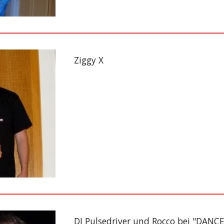
Ziggy X
DJ Pulsedriver und Rocco bei "DANC