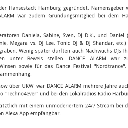
er Hansestadt Hamburg gegründet. Namensgeber war
E ALARM war zudem
Gründungsmitglied bei dem Ha
atoren Daniela, Sabine, Sven, DJ D.K., und Daniel (
ie, Megara vs. DJ Lee, Tonic DJ & DJ Shandar, etc.)
ben. Wenig später durften auch Nachwuchs DJs Ihr K
eken unter Beweis stellen. DANCE ALARM war z
insen sowie für das Dance Festival "Nordtrance".
usammenhang.
Show über UKW, war DANCE ALARM mehrere Jahre auch
 "Techno4ever" und bei den Lokalradios Radio Harbur
sätztlich mit einem unmoderiertem 24/7 Stream bei 
on Alexa App empfangbar.